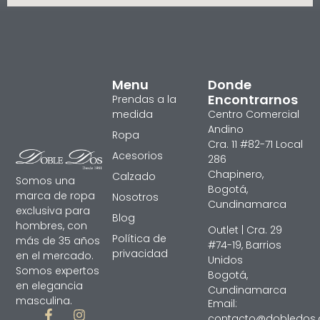
Menu
Donde
Encontrarnos
Prendas a la
medida
Centro Comercial
Andino
Ropa
Cra. 11 #82-71 Local
Acesorios
286
Chapinero,
Calzado
Somos una
Bogotá,
marca de ropa
Nosotros
Cundinamarca
exclusiva para
Blog
hombres, con
Outlet | Cra. 29
Política de
más de 35 años
#74-19, Barrios
privacidad
en el mercado.
Unidos
Somos expertos
Bogotá,
en elegancia
Cundinamarca
masculina.
Email:
contacto@dobledos